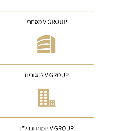
מסחרי V GROUP
למגורים V GROUP
יזמות ונדל"ן V GROUP