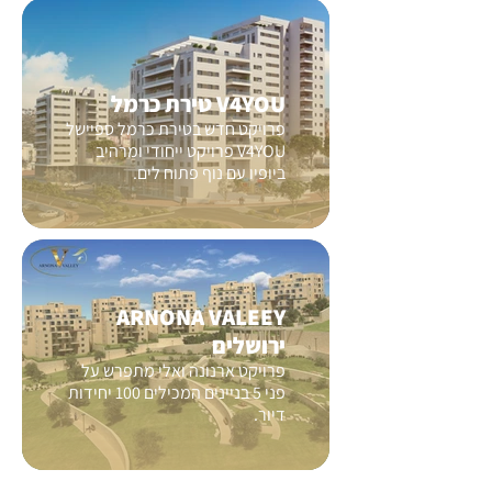
V4YOU טירת כרמל
פרויקט חדש בטירת כרמל ספיישל
V4YOU פרויקט ייחודי ומרהיב
ביופיו עם נוף פתוח לים.
ARNONA VALEEY
ירושלים
פרויקט ארנונה ואלי מתפרש על
פני 5 בניינים המכילים 100 יחידות
דיור.