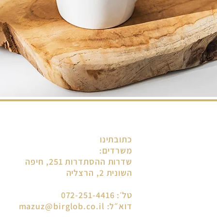
כתובתינו
משרדים:
שדרות ההסתדרות 251, חיפה
השונית 2, הרצליה
טל׳: 072-251-4416
דוא״ל:
mazuz@birglob.co.il